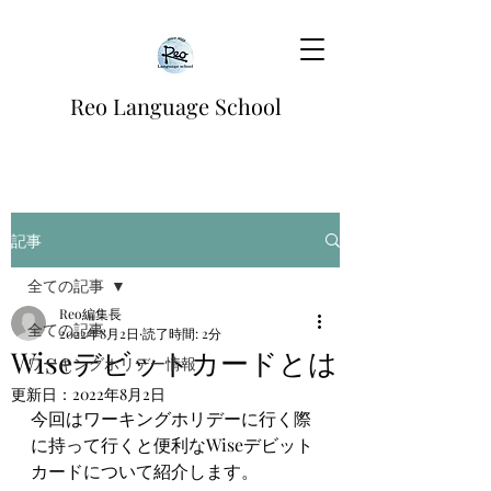
Reo Language School
記事
全ての記事
Reo編集長
全ての記事
2022年8月2日
読了時間: 2分
Wiseデビットカードとは
ワーキングホリデー情報
更新日：
2022年8月2日
今回はワーキングホリデーに行く際
に持って行くと便利なWiseデビット
カードについて紹介します。