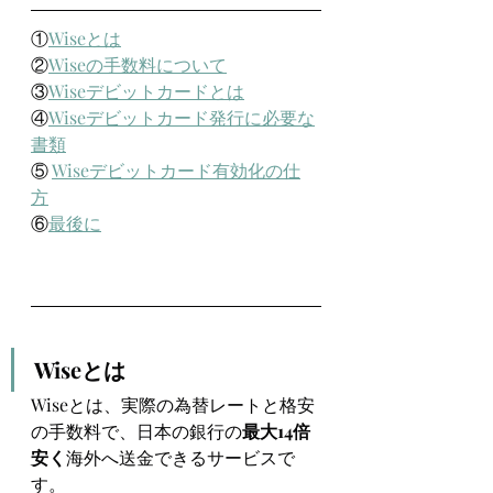
①
Wiseとは
②
Wiseの手数料について
③
Wiseデビットカードとは
④
Wiseデビットカード発行に必要な
書類
⑤ 
Wiseデビットカード有効化の仕
方
⑥
最後に
Wiseとは
Wiseとは、実際の為替レートと格安
の手数料で、日本の銀行の
最大14倍
安く
海外へ送金できるサービスで
す。